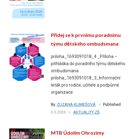
Přidej se k prvnímu poradnímu
týmu dětského ombudsmana
priloha_1693091018_4 _Příloha –
přihláška do poradního týmu dětského
ombudsmana
priloha_1693091018_3_Informační
leták pro rodiče, učitele a podpůrné
organizace
By
ZUZANA KLIMEŠOVÁ
Published
6.5.2026
AKTUALITY ZŠ
MTB Údolím Ohrozimy