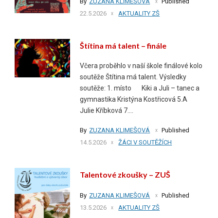
By
ZUZANA KLIMEŠOVÁ
Published
22.5.2026
AKTUALITY ZŠ
Štítina má talent – finále
Včera proběhlo v naší škole finálové kolo
soutěže Štítina má talent. Výsledky
soutěže: 1. místo Kiki a Juli – tanec a
gymnastika Kristýna Kostřicová 5.A
Julie Kříbková 7....
By
ZUZANA KLIMEŠOVÁ
Published
14.5.2026
ŽÁCI V SOUTĚŽÍCH
Talentové zkoušky – ZUŠ
By
ZUZANA KLIMEŠOVÁ
Published
13.5.2026
AKTUALITY ZŠ