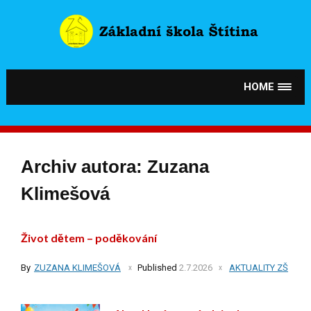
Skip
to
content
HOME
Archiv autora:
Zuzana
Klimešová
Život dětem – poděkování
By
ZUZANA KLIMEŠOVÁ
Published
2.7.2026
AKTUALITY ZŠ