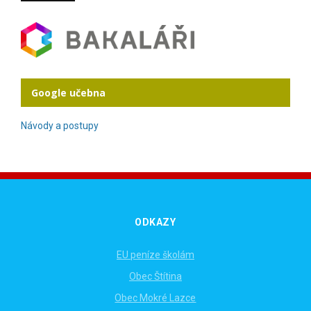
Google učebna
Návody a postupy
ODKAZY
EU peníze školám
Obec Štítina
Obec Mokré Lazce