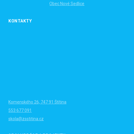
Obec Nové Sedlice
KONTAKTY
Komenského 26, 747 91 Štítina
553 677 091
skola@zsstitina.cz