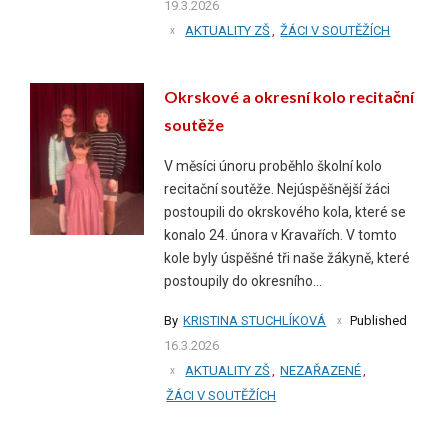
19.3.2026
AKTUALITY ZŠ
,
ŽÁCI V SOUTĚŽÍCH
Okrskové a okresní kolo recitační
soutěže
V měsíci únoru proběhlo školní kolo
recitační soutěže. Nejúspěšnější žáci
postoupili do okrskového kola, které se
konalo 24. února v Kravařích. V tomto
kole byly úspěšné tři naše žákyně, které
postoupily do okresního...
By
KRISTINA STUCHLÍKOVÁ
Published
16.3.2026
AKTUALITY ZŠ
,
NEZAŘAZENÉ
,
ŽÁCI V SOUTĚŽÍCH