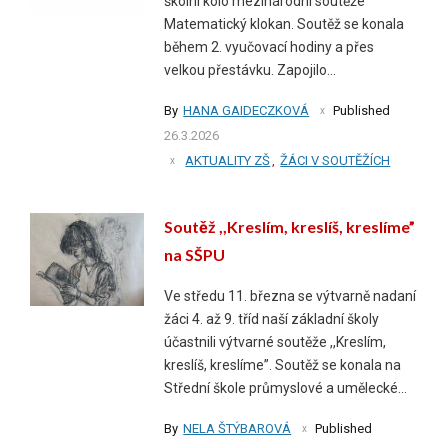
školní kolo mezinárodní soutěže
Matematický klokan. Soutěž se konala
během 2. vyučovací hodiny a přes
velkou přestávku. Zapojilo...
By
HANA GAIDECZKOVÁ
Published
26.3.2026
AKTUALITY ZŠ
,
ŽÁCI V SOUTĚŽÍCH
Soutěž ,,Kreslím, kreslíš, kreslíme”
na SŠPU
Ve středu 11. března se výtvarně nadaní
žáci 4. až 9. tříd naší základní školy
účastnili výtvarné soutěže ,,Kreslím,
kreslíš, kreslíme”. Soutěž se konala na
Střední škole průmyslové a umělecké...
By
NELA ŠTÝBAROVÁ
Published