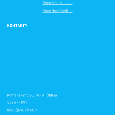
Obec Mokré Lazce
Obec Nové Sedlice
KONTAKTY
Komenského 26, 747 91 Štítina
553 677 091
skola@zsstitina.cz