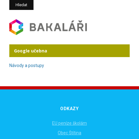
Google učebna
Návody a postupy
ODKAZY
EU peníze školám
Obec Štítina