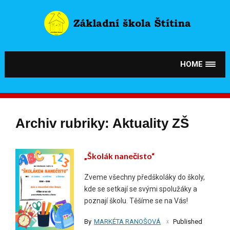
Skip
to
content
HOME
Archiv rubriky: Aktuality ZŠ
„Školák nanečisto“
Zveme všechny předškoláky do školy,
kde se setkají se svými spolužáky a
poznají školu. Těšíme se na Vás!
By
MARKÉTA RANOŠOVÁ
Published