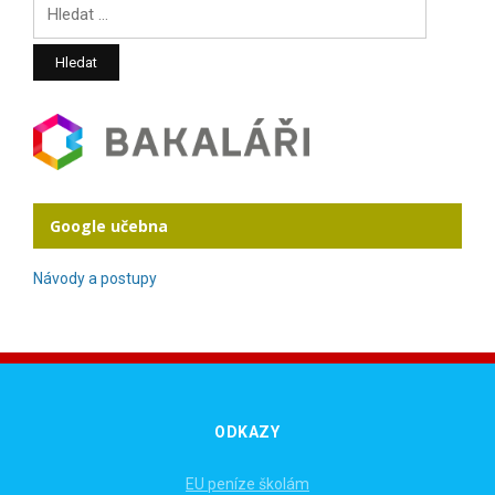
Google učebna
Návody a postupy
ODKAZY
EU peníze školám