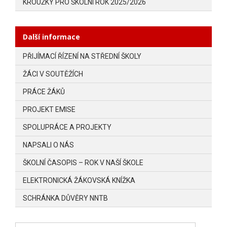
KROUŽKY PRO ŠKOLNÍ ROK 2025/2026
Další informace
PŘIJÍMACÍ ŘÍZENÍ NA STŘEDNÍ ŠKOLY
ŽÁCI V SOUTĚŽÍCH
PRÁCE ŽÁKŮ
PROJEKT EMISE
SPOLUPRÁCE A PROJEKTY
NAPSALI O NÁS
ŠKOLNÍ ČASOPIS – ROK V NAŠÍ ŠKOLE
ELEKTRONICKÁ ŽÁKOVSKÁ KNÍŽKA
SCHRÁNKA DŮVĚRY NNTB
Vyhledávání